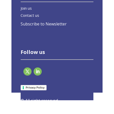
Join us
Contact us
Subscribe to Newsletter
Follow us
EU-ASE at COP23
20 October 2017
Privacy Policy
|
Events
,
oldnews?
© All right reserved