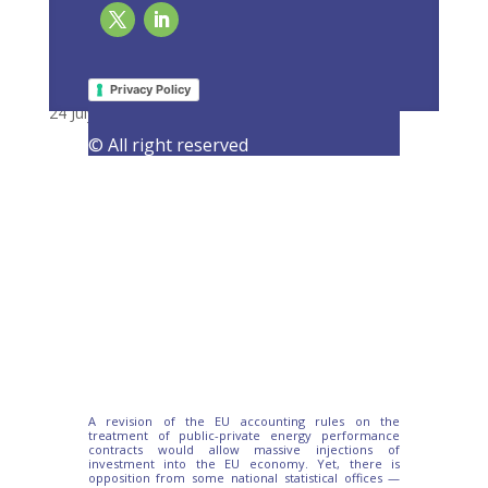
The vote you’ve never heard of – and why it
can change Europe’s investment climate
Privacy Policy
24 July 2017
|
Latest Activities
© All right reserved
A revision of the EU accounting rules on the
treatment of public-private energy performance
contracts would allow massive injections of
investment into the EU economy. Yet, there is
opposition from some national statistical offices —