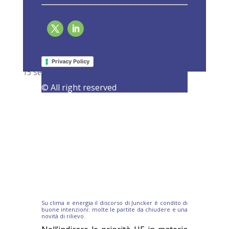
State of the Union – clima e energia, ora
accelerare
Privacy Policy
15 September 2017
|
Latest Activities
© All right reserved
Su clima e energia il discorso di Juncker è condito di
buone intenzioni: molte le partite da chiudere e una
novità di rilievo.