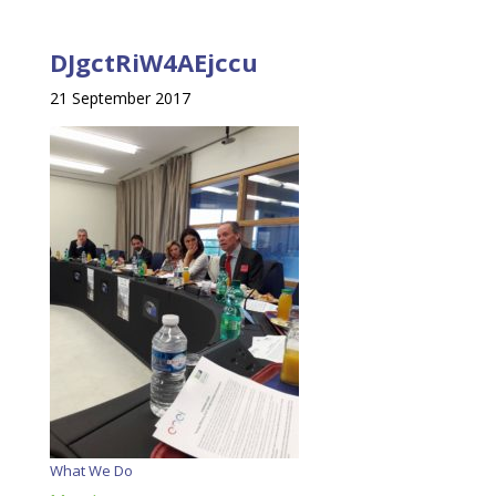
DJgctRiW4AEjccu
21 September 2017
What We Do