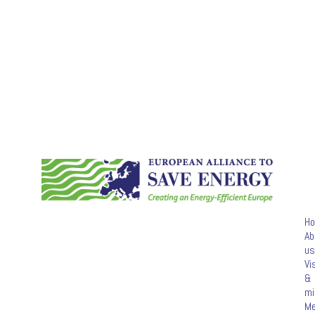
H
Ab
us
Vi
&
mi
M